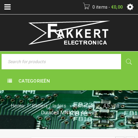
0 items
-
€
0,00
CATEGORIEËN
Home
›
Batterij / laders
›
Batterijen
›
4,5 volt
›
Duracell MN1203 4,5 volt