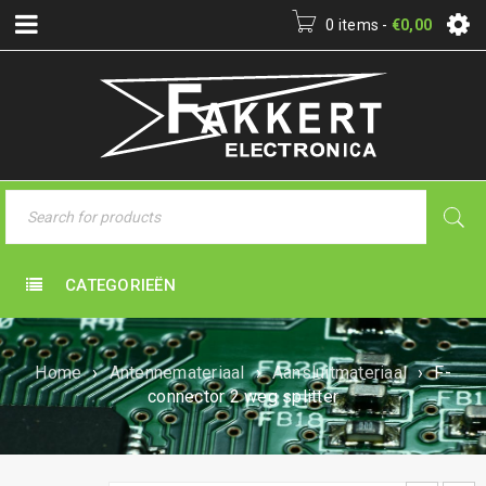
0 items
-
€
0,00
CATEGORIEËN
Home
›
Antennemateriaal
›
Aansluitmateriaal
›
F-
connector 2 weg splitter