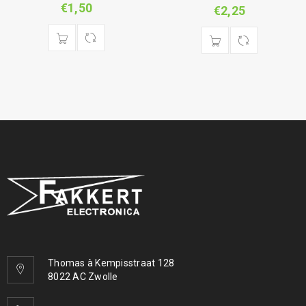
€
1,50
€
2,25
Thomas à Kempisstraat 128
8022 AC Zwolle