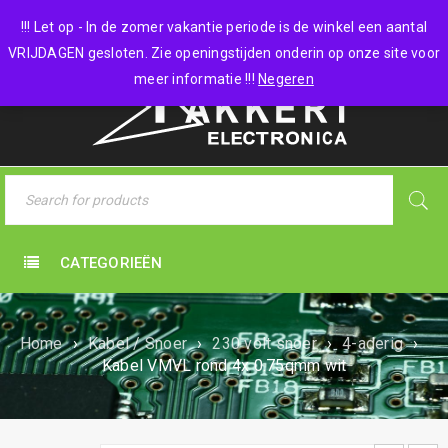
0 items
-
€
0,00
!!! Let op - In de zomer vakantie periode is de winkel een aantal
VRIJDAGEN gesloten. Zie openingstijden onderin op onze site voor
meer informatie !!!
Negeren
CATEGORIEËN
Home
›
Kabel / Snoer
›
230 volt snoer
›
4-aderig
›
Kabel VMVL rond 4x 0.75qmm wit