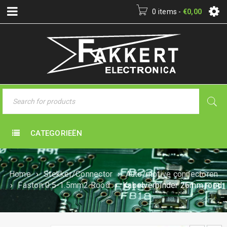
0 items
-
€
0,00
CATEGORIEËN
Home
›
Stekker/Connector
›
Auto/motive connectoren
›
Faston 0.5-1.5mm2 Rood
›
Kabelverbinder 26mm rood