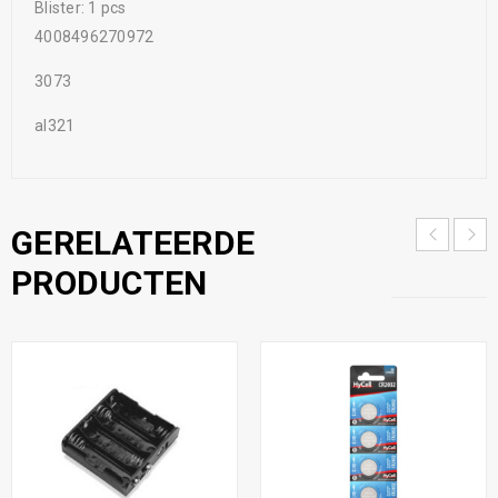
Blister: 1 pcs
4008496270972
3073
al321
GERELATEERDE
PRODUCTEN