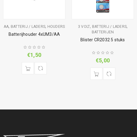
,
,
,
,
AA
BATTERIJ / LADERS
HOUDERS
3 VOLT
BATTERIJ / LADERS
BATTERIJEN
Batterijhouder 4xUM3/AA
Blister CR2032 5 stuks
€
1,50
€
5,00