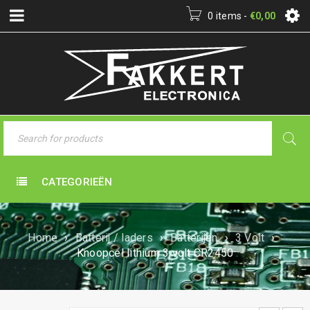
0 items
-
€
0,00
CATEGORIEËN
Home
›
Batterij / laders
›
Batterijen
›
3 Volt
›
Knoopcel lithium 3 volt CR2450