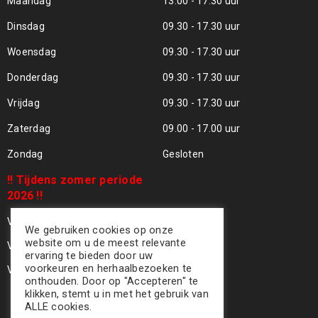
Maandag
13.00 - 17.30 uur
Dinsdag
09.30 - 17.30 uur
Woensdag
09.30 - 17.30 uur
Donderdag
09.30 - 17.30 uur
Vrijdag
09.30 - 17.30 uur
Zaterdag
09.00 - 17.00 uur
Zondag
Gesloten
!! Tijdens zomer periode
2026 !!
Vrijdag 24 Juli - Gesloten !!
We gebruiken cookies op onze
website om u de meest relevante
Vrijdag 31 Juli - Gesloten !!
ervaring te bieden door uw
voorkeuren en herhaalbezoeken te
Vrijdag 07 Aug - Gesloten !!
onthouden. Door op "Accepteren" te
klikken, stemt u in met het gebruik van
ALLE cookies.