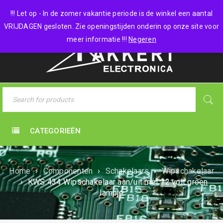
0 items
-
€
0,00
!!! Let op - In de zomer vakantie periode is de winkel een aantal
VRIJDAGEN gesloten. Zie openingstijden onderin op onze site voor
meer informatie !!!
Negeren
CATEGORIEËN
Home
›
Componenten
›
Schakelaars
›
Wipschakelaar
›
KWS 434 Wipschakelaar aan/uit met 12 volt groen
lampje