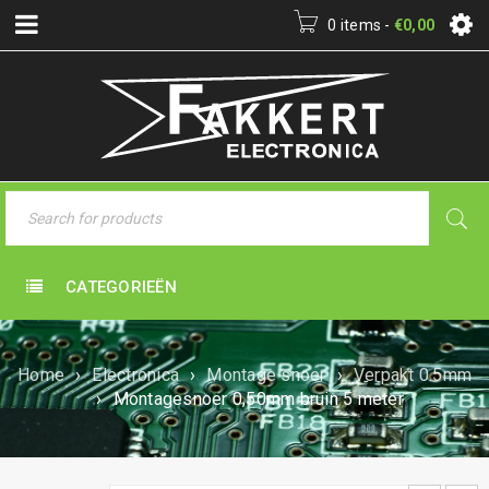
0 items
-
€
0,00
CATEGORIEËN
Home
›
Electronica
›
Montage snoer
›
Verpakt 0.5mm
›
Montagesnoer 0,50mm bruin 5 meter