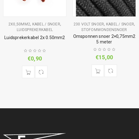
,
,
,
,
2X0,50MM2
KABEL / SNOER
230 VOLT SNOER
KABEL / SNOER
LUIDSPREKERKABEL
STOFOMWONDENSNOER
Omsponnen snoer 2×0,75mm2
Luidsprekerkabel 2x 0.50mm2
5 meter
€
15,00
€
0,90