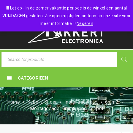
0 items
-
€
0,00
!!! Let op - In de zomer vakantie periode is de winkel een aantal
VRIJDAGEN gesloten. Zie openingstijden onderin op onze site voor
meer informatie !!!
Negeren
CATEGORIEËN
Home
›
Kabel / Snoer
›
Installatiedraad
›
6mm2
›
Montagesnoer 6mm2 rood soepel