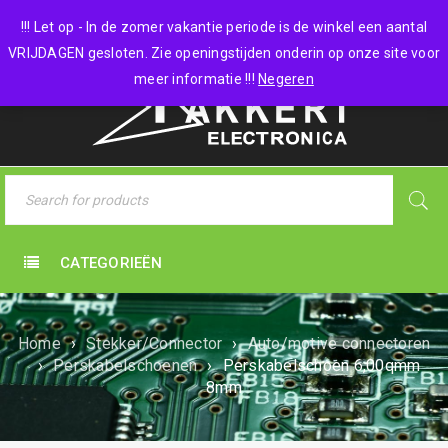
0 items
-
€
0,00
!!! Let op - In de zomer vakantie periode is de winkel een aantal
VRIJDAGEN gesloten. Zie openingstijden onderin op onze site voor
meer informatie !!!
Negeren
CATEGORIEËN
Home
›
Stekker/Connector
›
Auto/motive connectoren
›
Perskabelschoenen
›
Perskabelschoen 6,00qmm
8mm