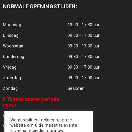
NORMALE OPENINGSTIJDEN:
Maandag
13.00 - 17.30 uur
Dinsdag
09.30 - 17.30 uur
Woensdag
09.30 - 17.30 uur
Donderdag
09.30 - 17.30 uur
Vrijdag
09.30 - 17.30 uur
Zaterdag
09.00 - 17.00 uur
Zondag
Gesloten
!! Tijdens zomer periode
2026 !!
Vrijdag 24 Juli - Gesloten !!
We gebruiken cookies op onze
website om u de meest relevante
Vrijdag 31 Juli - Gesloten !!
ervaring te bieden door uw