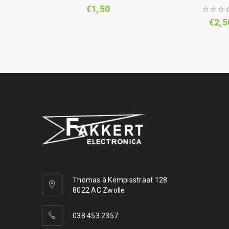
€
1,50
€
2,5
Thomas à Kempisstraat 128
8022 AC Zwolle
038 453 2357