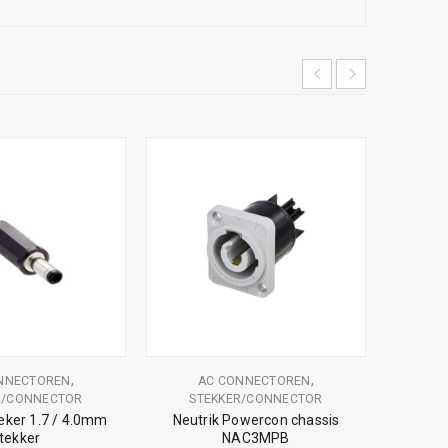
H
ST
SMA
,
,
NNECTOREN
AC CONNECTOREN
R/CONNECTOR
STEKKER/CONNECTOR
eker 1.7 / 4.0mm
Neutrik Powercon chassis
tekker
NAC3MPB