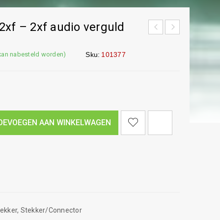
2xf – 2xf audio verguld
(kan nabesteld worden)
Sku:
101377
<I CLASS="PE-7S-REFRESH-2"></I><SPAN CLASS="TS-TOOLTIP BUTTON-TOOLTIP">VERGELIJK</SPAN>
OEVOEGEN AAN WINKELWAGEN
tekker
,
Stekker/Connector