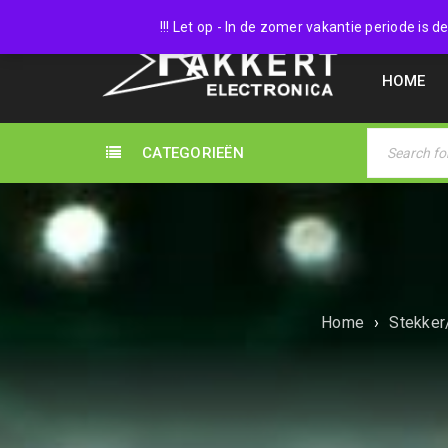
038 45
!!! Let op - In de zomer vakantie periode is
HOME
CATEGORIEËN
Home
›
Stekker