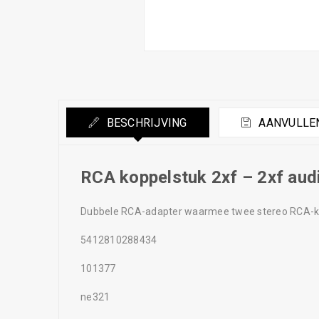
BESCHRIJVING
AANVULLEN
RCA koppelstuk 2xf – 2xf aud
Dubbele RCA-adapter waarmee twee stereo RCA-ka
5412810288434
101377
ne321