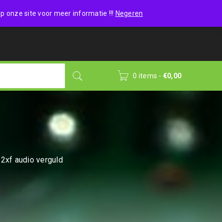
Wishlist (0)
Login
/
Sign up
p onze site voor meer informatie !!!
Negeren
0 items
-
€
0,00
2xf audio verguld