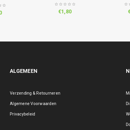
€
1,80
0
ALGEMEEN
N
Verzending & Retourneren
M
Algemene Voorwaarden
D
Privacybeleid
W
D