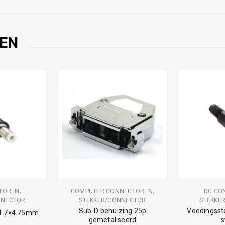
EN
,
,
TOREN
COMPUTER CONNECTOREN
DC CO
NNECTOR
STEKKER/CONNECTOR
STEKKE
Sub-D behuizing 25p
Voedingsst
 1.7×4.75mm
gemetaliseerd
s