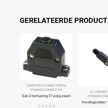
GERELATEERDE PRODUCT
,
N
TOR
ntra
,
COMPUTER CONNECTOREN
STEKKER/CONNECTOR
DC CONNEC
Sub-D behuizing 37 polig zwart
STEKKER/CO
Voedingssteker