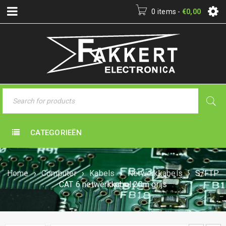
0 items
-
€
0,00
CATEGORIEËN
Home
›
Computer
›
Kabels
›
Netwerkkabels
›
S/FTP
CAT 6 netwerkkabel 20m grijs