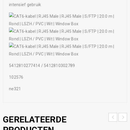
intensief gebruik
5412810277414 / 5412810302789
102576
ne321
GERELATEERDE
PRODUCTEN