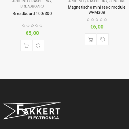
,
,
ARDUINO / RASPBERRY
ARDUINO / RASPBERRY
SENSORS
BREADBOARD
Magnetische mini reed module
WPM308
Breadboard 100/300
€
6,00
€
5,00