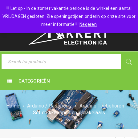
0 items
-
€
0,00
!!! Let op - In de zomer vakantie periode is de winkel een aantal
VRIJDAGEN gesloten. Zie openingstijden onderin op onze site voor
meer informatie !!!
Negeren
CATEGORIEËN
Home
›
Arduino / Raspberry
›
Arduino Toebehoren
›
Set drukknoppen en schakelaars