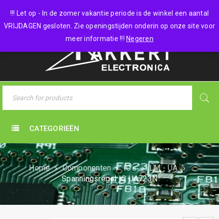
0 items
-
€
0,00
!!! Let op - In de zomer vakantie periode is de winkel een aantal
VRIJDAGEN gesloten. Zie openingstijden onderin op onze site voor
meer informatie !!!
Negeren
CATEGORIEËN
Home
›
Componenten
›
IC's
›
LM - UA
›
Spanningsregel IC UA723N