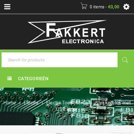
0 items
-
€
0,00
CATEGORIEËN
Home
›
Electra
›
Electra Toebehoren
›
Stekkerblok met
USB lader