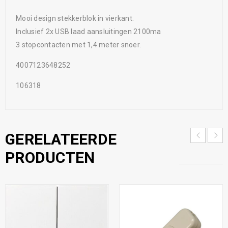
Mooi design stekkerblok in vierkant.
Inclusief 2x USB laad aansluitingen 2100ma
3 stopcontacten met 1,4 meter snoer.
4007123648252
106318
GERELATEERDE
PRODUCTEN