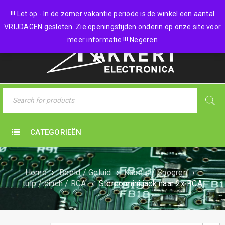
0 items
-
€
0,00
!!! Let op - In de zomer vakantie periode is de winkel een aantal
VRIJDAGEN gesloten. Zie openingstijden onderin op onze site voor
meer informatie !!!
Negeren
CATEGORIEËN
Home
›
Beeld / Geluid
›
Kabels / Snoeren
›
tulp / cinch / RCA
›
Stereo mini jack naar 2x RCA