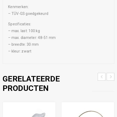
Kenmerken:
– TÜV-GS goedgekeurd
Specificaties:
– max. last: 100 kg
– max. diameter: 48-51 mm
– breedte: 30 mm
– kleur: zwart
GERELATEERDE
PRODUCTEN