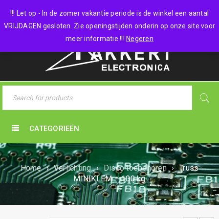
0 items
-
€
0,00
!!! Let op - In de zomer vakantie periode is de winkel een aantal
VRIJDAGEN gesloten. Zie openingstijden onderin op onze site voor
meer informatie !!!
Negeren
CATEGORIEËN
Home
›
Verlichting
›
Disco toebehoren
›
Truss
MINIKLEM – 100 kg