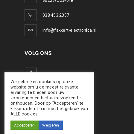
8022 AC Zwolle
038 453 2357
info@fakkert-electronica.nl
VOLG ONS
We gebruiken cookies op onze
website om u de meest relevante
ervaring te bieden door uw
voorkeuren en herhaalbezoeken te
onthouden. Door op "Accepteren" te
klikken, stemt u in met het gebruik van
ALLE cookies.
Accepteren
Weigeren