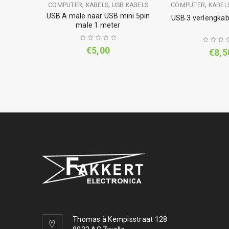
,
,
,
COMPUTER
KABELS
USB KABELS
COMPUTER
KABEL
USB A male naar USB mini 5pin
USB 3 verlengkab
male 1 meter
€
5,00
€
8,5
Thomas à Kempisstraat 128