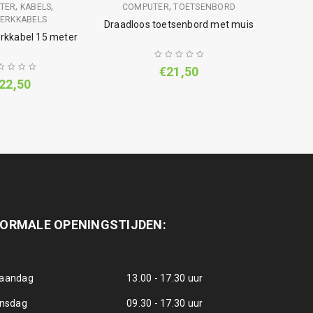
,
,
,
TER
KABELS
COMPUTER
TOETSENBORD
ERKKABELS
Draadloos toetsenbord met muis
rkkabel 15 meter
€
21,50
22,50
ORMALE OPENINGSTIJDEN:
aandag
13.00 - 17.30 uur
insdag
09.30 - 17.30 uur