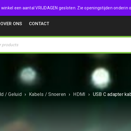
32357
 de winkel een aantal VRIJDAGEN gesloten. Zie openingstijden onderin o
OVER ONS
CONTACT
d / Geluid
›
Kabels / Snoeren
›
HDMI
›
USB C adapter ka