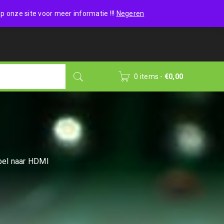
Wishlist (0)
Login
/
Sign up
p onze site voor meer informatie !!!
Negeren
0 items
-
€
0,00
bel naar HDMI