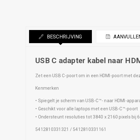
BESCHRIJVING
AANVULLEN
USB C adapter kabel naar HD
Zet een USB C-poort om in een HDMI-poort met dez
Kenmerken
• Spiegelt je scherm van USB-C™- naar HDMI-appar
• Geschikt voor alle laptops met een USB-C™-poort
• Ondersteunt resoluties tot 3840 x 2160 pixels bij 
5412810331321 / 5412810331161