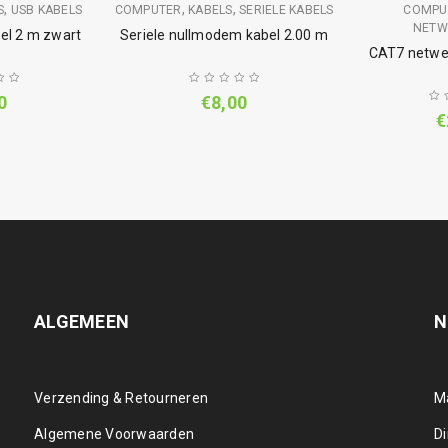
,
,
,
S
USB KABELS
COMPUTER
KABELS
SERIELE KABELS
COMPU
NETW
el 2 m zwart
Seriele nullmodem kabel 2.00 m
CAT7 netwe
0
€
8,00
€
ALGEMEEN
N
Verzending & Retourneren
M
Algemene Voorwaarden
D