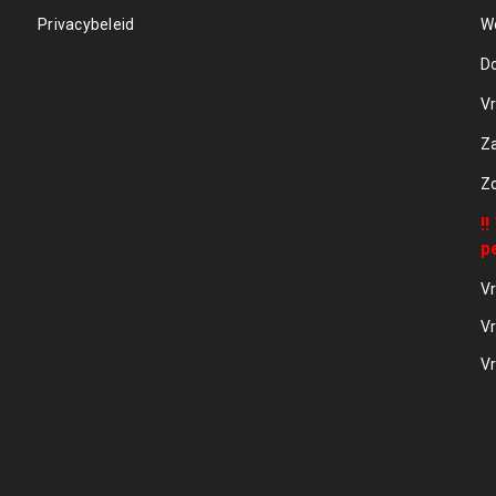
Privacybeleid
W
D
Vr
Z
Z
!
p
Vr
Vr
Vr