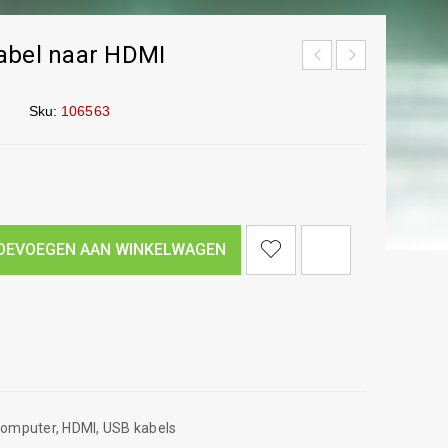
abel naar HDMI
Sku:
106563
<I CLASS="PE-7S-REFRESH-2"></I><SPAN CLASS="TS-TOOLTIP BUTTON-TOOLTIP">VERGELIJK</SPAN>
OEVOEGEN AAN WINKELWAGEN
omputer
,
HDMI
,
USB kabels