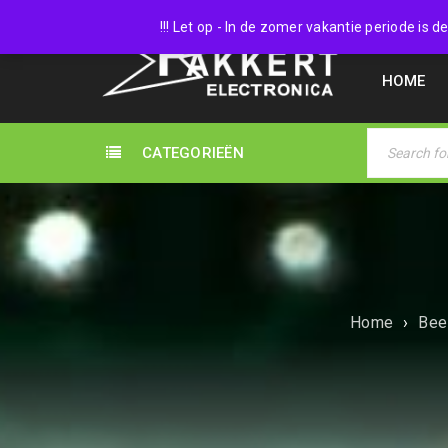
038 45
!!! Let op - In de zomer vakantie periode is
HOME
CATEGORIEËN
Home
›
Beel