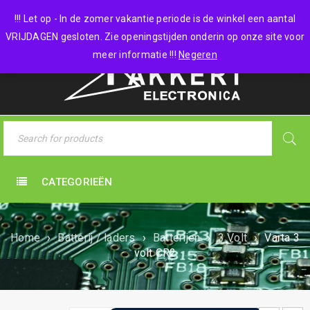
0 items
-
€
0,00
!!! Let op - In de zomer vakantie periode is de winkel een aantal
VRIJDAGEN gesloten. Zie openingstijden onderin op onze site voor
meer informatie !!!
Negeren
CATEGORIEËN
Home
›
Batterij / laders
›
Batterijen
›
3 Volt
›
Varta 3
volt CR2