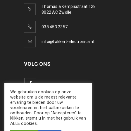
Thomas à Kempisstraat 128
8022 AC Zwolle
038 453 2357
info@fakkert-electronica.nl
VOLG ONS
We gebruiken cookies op onze
website om u de meest relevante
ervaring te bieden door uw
voorkeuren en herhaalbezoeken te
onthouden. Door op "Accepteren" te
klikken, stemt u in met het gebruik van
ALLE cookies.