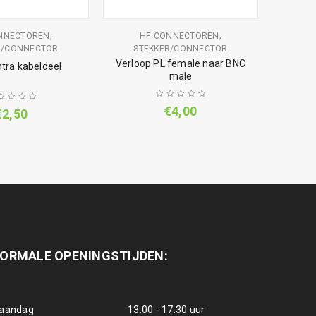
,
,
NNECTOREN
HF CONNECTOREN
R/CONNECTOR
STEKKER/CONNECTOR
Verloop PL female naar BNC
tra kabeldeel
male
€
4,00
€
2,50
ORMALE OPENINGSTIJDEN:
aandag
13.00 - 17.30 uur