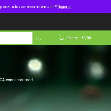
Wishlist (0)
Login
/
Sign up
p onze site voor meer informatie !!!
Negeren
0 items
-
€
0,00
CA connector rood