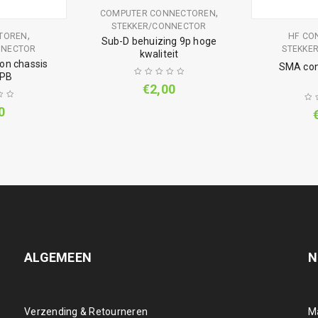
,
COMPUTER CONNECTOREN
STEKKER/CONNECTOR
,
TOREN
HF CO
Sub-D behuizing 9p hoge
NNECTOR
STEKKE
kwaliteit
on chassis
SMA con
PB
€
2,00
0
ALGEMEEN
N
Verzending & Retourneren
M