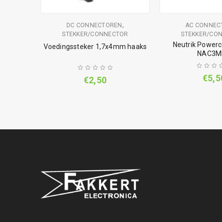
,
DC CONNECTOREN
AC CONNEC
STEKKER/CONNECTOR
STEKKER/CO
Neutrik Powerc
Voedingssteker 1,7x4mm haaks
NAC3M
€
5,5
€
2,50