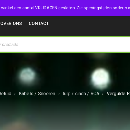
32357
 de winkel een aantal VRIJDAGEN gesloten. Zie openingstijden onderin o
OVER ONS
CONTACT
Geluid
›
Kabels / Snoeren
›
tulp / cinch / RCA
›
Vergulde R