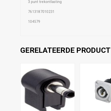
3 punt trekontlasting
7613187010231
104579
GERELATEERDE PRODUCT
,
N
TOR
k