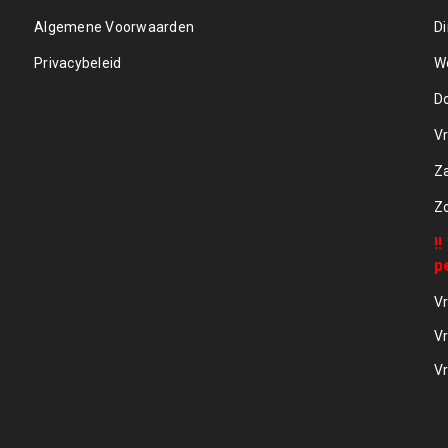
Algemene Voorwaarden
D
Privacybeleid
W
D
Vr
Z
Z
!
p
Vr
Vr
Vr