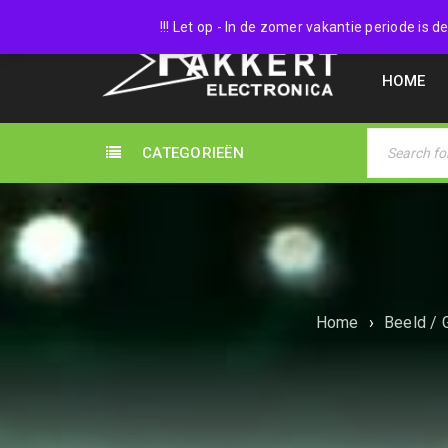
038 45
!!! Let op - In de zomer vakantie periode is
HOME
CATEGORIEËN
Home
›
Beeld / 