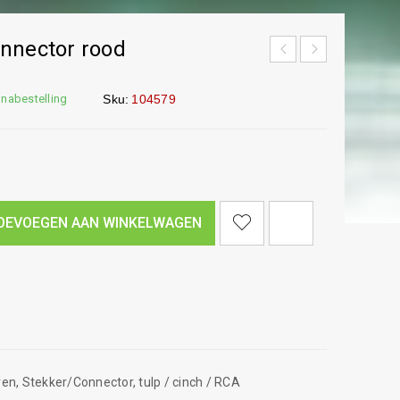
nnector rood
 nabestelling
Sku:
104579
<I CLASS="PE-7S-REFRESH-2"></I><SPAN CLASS="TS-TOOLTIP BUTTON-TOOLTIP">VERGELIJK</SPAN>
OEVOEGEN AAN WINKELWAGEN
ren
,
Stekker/Connector
,
tulp / cinch / RCA