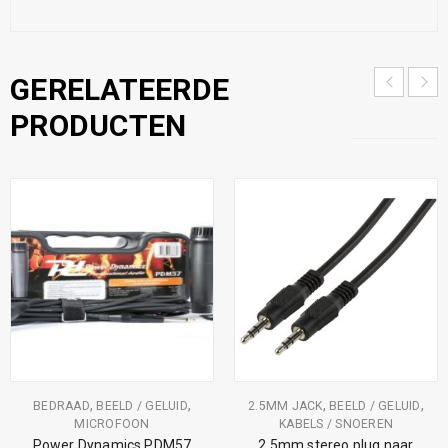
GERELATEERDE
PRODUCTEN
,
,
,
,
BEDRAAD
BEELD / GELUID
2.5MM JACK
BEELD / GELUID
MICROFOON
KABELS / SNOEREN
Power Dynamics PDM57
2.5mm stereo plug naar