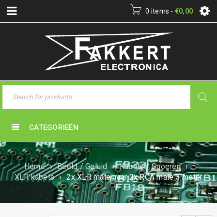
0 items
-
€
0,00
CATEGORIEËN
Home
›
Beeld / Geluid
›
Kabels / Snoeren
›
XLR kabels
›
2x XLR male naar 2x RCA male 3 meter