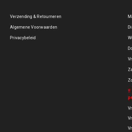
Verzending & Retourneren
M
Algemene Voorwaarden
D
Privacybeleid
W
D
Vr
Z
Z
!
p
Vr
Vr
Vr