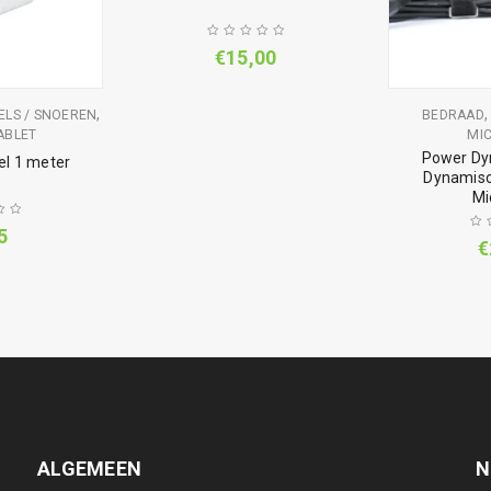
€
15,00
,
ELS / SNOEREN
BEDRAAD
ABLET
MI
Power D
el 1 meter
Dynamisc
Mi
5
€
ALGEMEEN
N