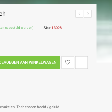
ch
(kan nabesteld worden)
Sku:
13028
<I CLASS="PE-7S-REFRESH-2"></I><SPAN CLASS="TS-TOOLTIP BUTTON-TOOLTIP">VERGELIJK</SPAN>
OEVOEGEN AAN WINKELWAGEN
chakelen
,
Toebehoren beeld / geluid