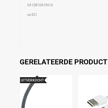
5412810419616
ne321
GERELATEERDE PRODUCT
UITVERKOCHT