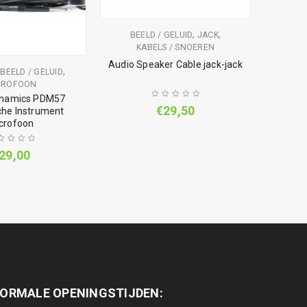
,
,
BEELD / GELUID
JACK
KABELS / SNOEREN
Audio Speaker Cable jack-jack
,
,
BEELD / GELUID
CROFOON
LOSSE 
ynamics PDM57
JB 
€
29,50
he Instrument
crofoon
29,00
ORMALE OPENINGSTIJDEN: