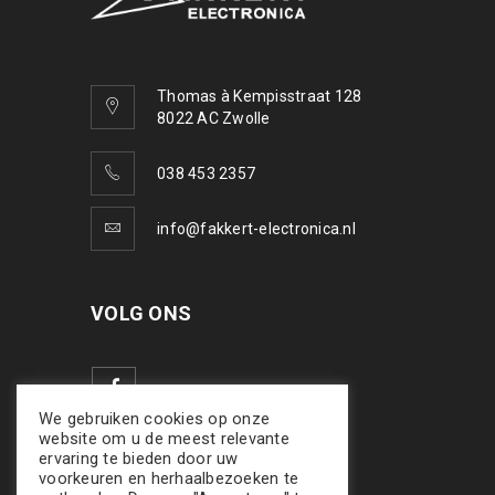
Thomas à Kempisstraat 128
8022 AC Zwolle
038 453 2357
info@fakkert-electronica.nl
VOLG ONS
We gebruiken cookies op onze
website om u de meest relevante
ervaring te bieden door uw
voorkeuren en herhaalbezoeken te