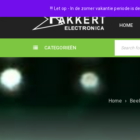
038 45
!!! Let op - In de zomer vakantie periode is
HOME
CATEGORIEËN
Home
›
Beel