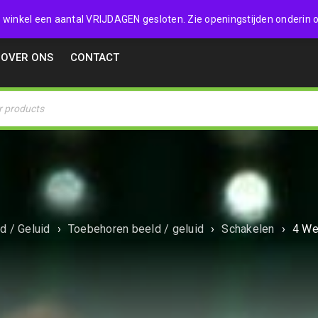
32357
 de winkel een aantal VRIJDAGEN gesloten. Zie openingstijden onderin o
OVER ONS
CONTACT
d / Geluid
›
Toebehoren beeld / geluid
›
Schakelen
›
4 We