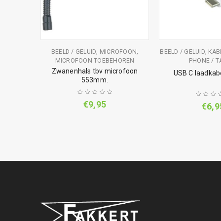
,
,
,
BEELD / GELUID
MICROFOON
BEELD / GELUID
KAB
WEETER
MICROFOON TOEBEHOREN
PHONE / T
Zwanenhals tbv microfoon
dium
USB C laadkab
553mm.
€
9,95
€
6,9