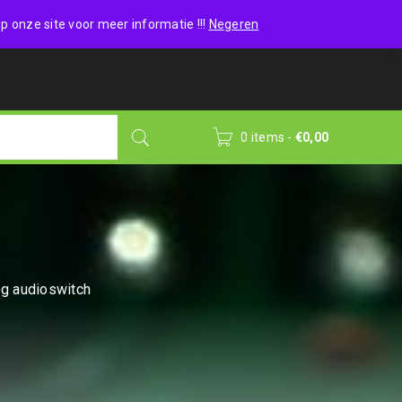
Wishlist (0)
Login
/
Sign up
p onze site voor meer informatie !!!
Negeren
0 items
-
€
0,00
g audioswitch