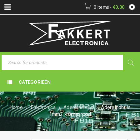
0 items
-
€
0,00
CATEGORIEËN
Home
›
Electronica
›
Adereindhuls
›
Adereindhuls
1mm2 x 8mm rood