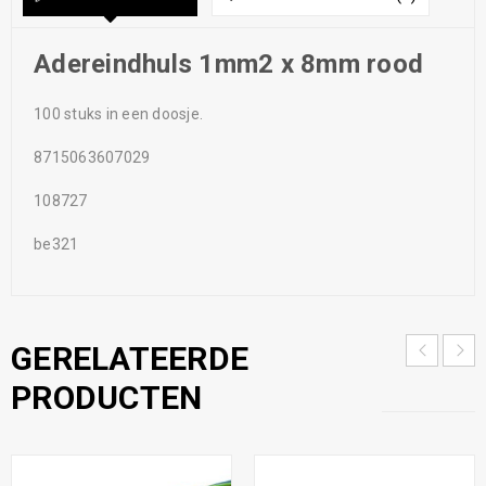
Adereindhuls 1mm2 x 8mm rood
100 stuks in een doosje.
8715063607029
108727
be321
GERELATEERDE
PRODUCTEN