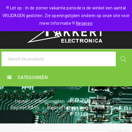
0 items
-
€
0,00
!!! Let op - In de zomer vakantie periode is de winkel een aantal
VRIJDAGEN gesloten. Zie openingstijden onderin op onze site voor
meer informatie !!!
Negeren
CATEGORIEËN
Home
›
Componenten
›
Miniatuur lampjes
›
Bajonet BA9S
›
Bajonet lampje lang 6.3 volt 320mA