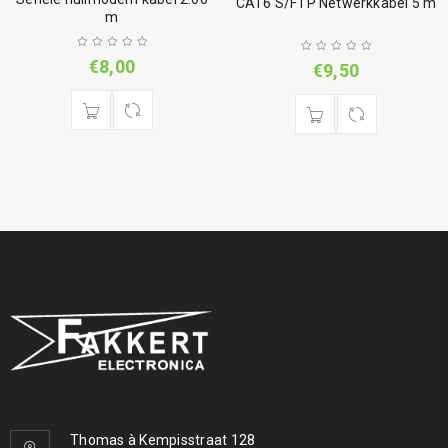
CAT6 S/FTP Netwerkkabel 5 m
m
€
8,00
€
9,50
Thomas à Kempisstraat 128