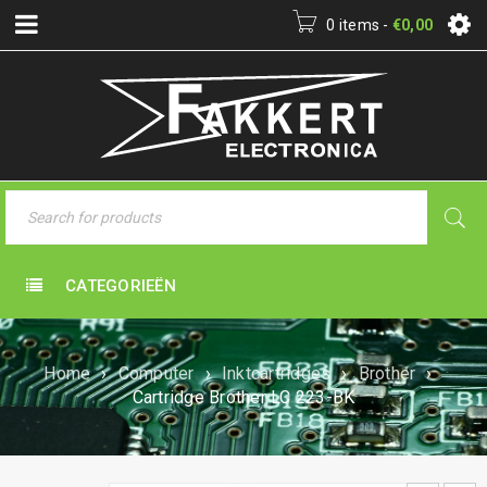
0 items
-
€
0,00
CATEGORIEËN
Home
›
Computer
›
Inktcartridges
›
Brother
›
Cartridge Brother LC 223-BK