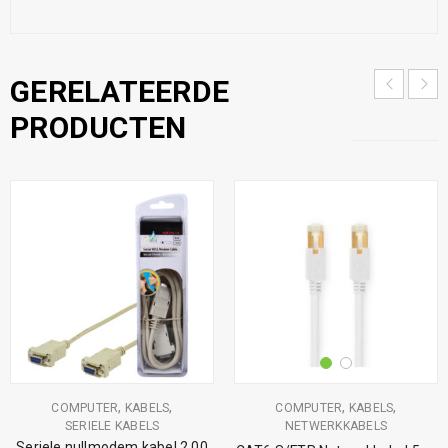
GERELATEERDE
PRODUCTEN
,
,
,
,
COMPUTER
KABELS
COMPUTER
KABELS
SERIELE KABELS
NETWERKKABELS
Seriele nullmodem kabel 2.00