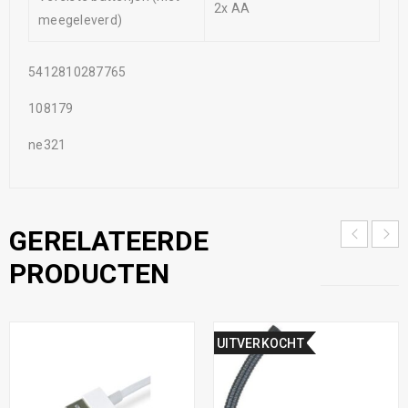
2x AA
meegeleverd)
5412810287765
108179
ne321
GERELATEERDE
PRODUCTEN
UITVERKOCHT