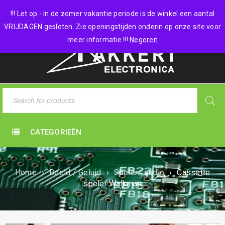
0 items
-
€
0,00
!!! Let op - In de zomer vakantie periode is de winkel een aantal
VRIJDAGEN gesloten. Zie openingstijden onderin op onze site voor
meer informatie !!!
Negeren
CATEGORIEËN
Home
›
Beeld / Geluid
›
Spelers audio
›
Cassette
speler Walkman