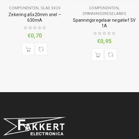
,
,
COMPONENTEN
GLAS 5X20
COMPONENTEN
SPANNINGSREGELAARS
Zekering ø5x20mm snel –
630mA
Spanningsregelaar negatief 5V
1A
€
0,70
€
0,95