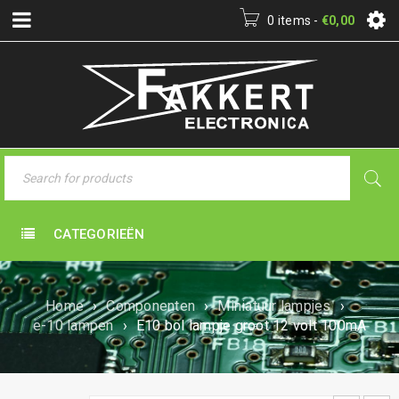
0 items
-
€
0,00
CATEGORIEËN
Home
›
Componenten
›
Miniatuur lampjes
›
e-10 lampen
›
E10 bol lampje groot 12 volt 100mA