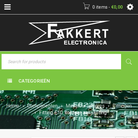
0 items
-
€
0,00
CATEGORIEËN
Home
›
Componenten
›
Miniatuur lampjes
›
Fittingen
›
Fitting E10 soldeer aansluiting