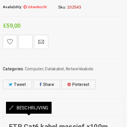
Availability:
Uitverkocht
Sku:
102543
€
59,00
Categories:
Computer
,
Datakabel
,
Netwerkkabels
Tweet
Share
Pinterest
BESCHRIJVING
FTP Cat6 kabel massief x100m