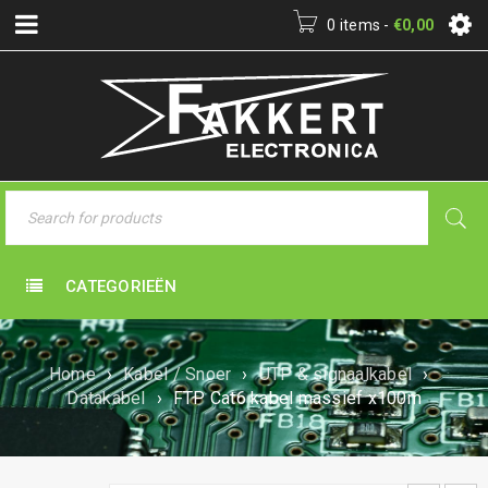
0 items
-
€
0,00
CATEGORIEËN
Home
›
Kabel / Snoer
›
UTP & signaalkabel
›
Datakabel
›
FTP Cat6 kabel massief x100m