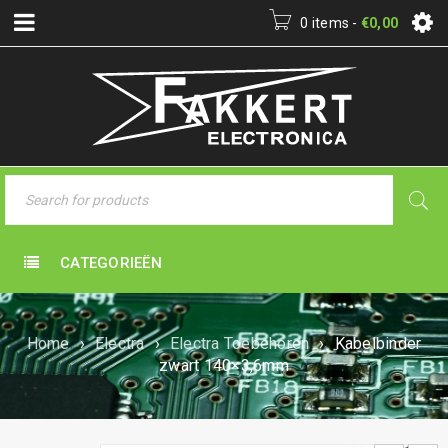
0 items
-
€
0,00
CATEGORIEËN
Home
›
Electra
›
Electra Toebehoren
›
Kabelbinder
zwart 140×3,6mm