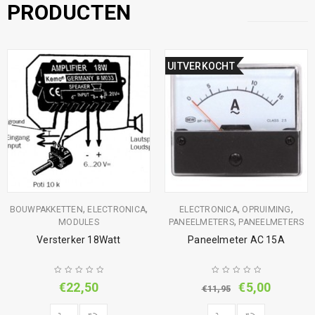
PRODUCTEN
UITVERKOCHT
,
,
,
,
BOUWPAKKETTEN
ELECTRONICA
ELECTRONICA
OPRUIMING
,
MODULES
PANEELMETERS
PANEELMETERS
Versterker 18Watt
Paneelmeter AC 15A
€
22,50
€
5,00
€
11,95