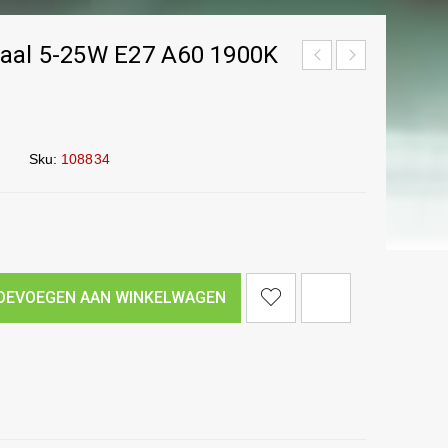
aal 5-25W E27 A60 1900K
Sku:
108834
<I CLASS="PE-7S-REFRESH-2"></I><SPAN CLASS="TS-TOOLTIP BUTTON-TOOLTIP">VERGELIJK</SPAN>
OEVOEGEN AAN WINKELWAGEN