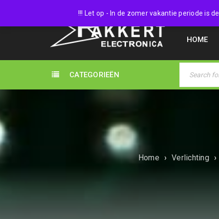
038 45
!!! Let op - In de zomer vakantie periode is
HOME
CATEGORIEËN
Home
›
Verlichting
›