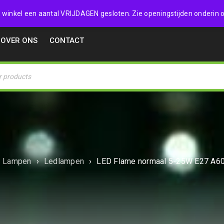
32357
 de winkel een aantal VRIJDAGEN gesloten. Zie openingstijden onderin o
OVER ONS
CONTACT
Lampen
›
Ledlampen
›
LED Flame normaal 5-25W E27 A6