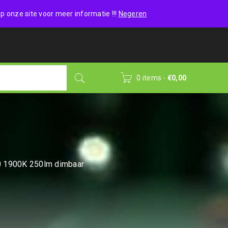
Wishlist (0)
Login
/
Sign up
p onze site voor meer informatie !!!
Negeren
0 items
-
€
0,00
0 1900K 250lm dimbaar