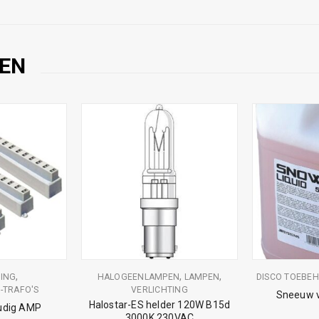
EN
,
,
,
TING
HALOGEENLAMPEN
LAMPEN
DISCO TOEBE
-TRAFO'S
VERLICHTING
Sneeuw vl
Halostar-ES helder 120W B15d
oudig AMP
3000K 230VAC