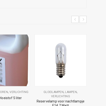
UITVER
DISCO T
KLEUR
,
,
,
HOREN
VERLICHTING
GLOEILAMPEN
LAMPEN
VERLICHTING
oeistof 5 liter
Reservelamp voor nachtlampje
E14 7 Watt