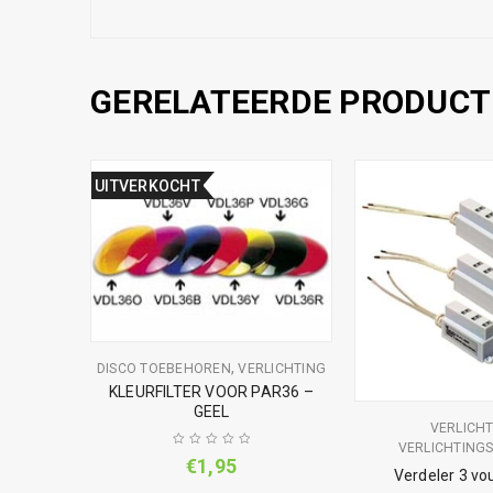
GERELATEERDE PRODUCT
UITVERKOCHT
,
LICHTING
DISCO TOEBEHOREN
VERLICHTING
AR36 –
KLEURFILTER VOOR PAR36 –
GEEL
VERLICH
VERLICHTINGS
€
1,95
Verdeler 3 v