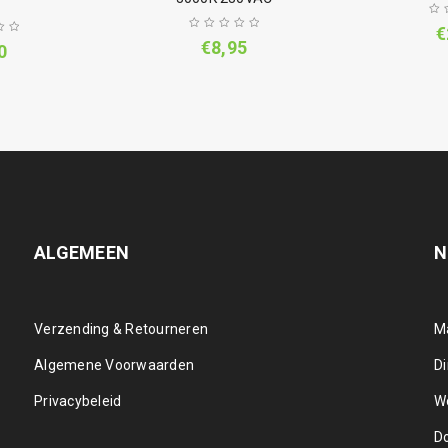
€
€
8,95
0
ALGEMEEN
N
Verzending & Retourneren
M
Algemene Voorwaarden
D
Privacybeleid
W
D