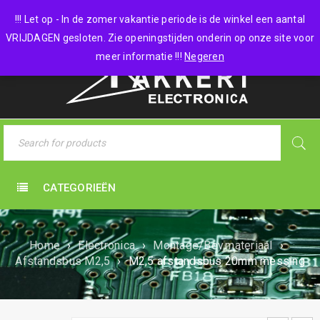
0 items
-
€
0,00
!!! Let op - In de zomer vakantie periode is de winkel een aantal
VRIJDAGEN gesloten. Zie openingstijden onderin op onze site voor
meer informatie !!!
Negeren
CATEGORIEËN
Home
›
Electronica
›
Montage/Bev.materiaal
›
Afstandsbus M2,5
›
M2,5 afstandsbus 20mm messing