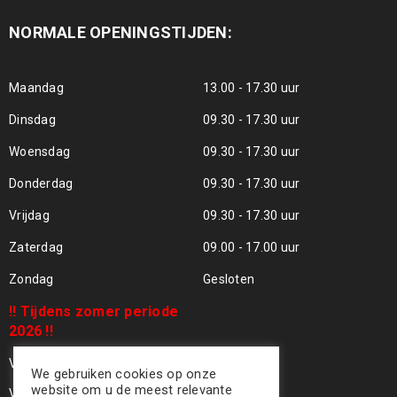
NORMALE OPENINGSTIJDEN:
Maandag
13.00 - 17.30 uur
Dinsdag
09.30 - 17.30 uur
Woensdag
09.30 - 17.30 uur
Donderdag
09.30 - 17.30 uur
Vrijdag
09.30 - 17.30 uur
Zaterdag
09.00 - 17.00 uur
Zondag
Gesloten
!! Tijdens zomer periode
2026 !!
Vrijdag 24 Juli - Gesloten !!
We gebruiken cookies op onze
website om u de meest relevante
Vrijdag 31 Juli - Gesloten !!