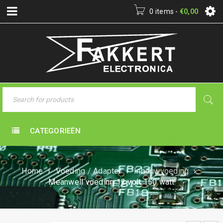
0 items
-
€
0,00
CATEGORIEËN
Home
›
Voeding / Adapter
›
Inbouwvoeding
›
Meanwell voeding 12 volt 150 watt