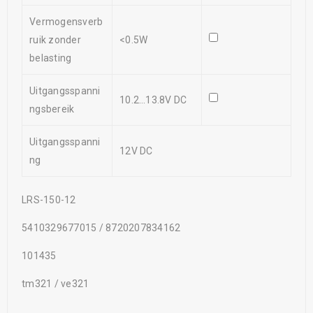
Vermogensverb
ruik zonder
<0.5W
belasting
Uitgangsspanni
10.2…13.8V DC
ngsbereik
Uitgangsspanni
12V DC
ng
LRS-150-12
5410329677015 / 8720207834162
101435
tm321 / ve321