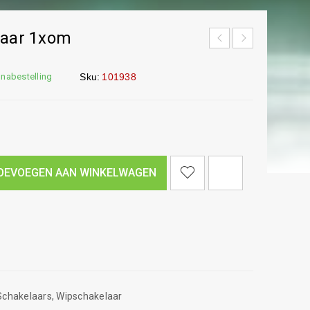
laar 1xom
 nabestelling
Sku:
101938
<I CLASS="PE-7S-REFRESH-2"></I><SPAN CLASS="TS-TOOLTIP BUTTON-TOOLTIP">VERGELIJK</SPAN>
OEVOEGEN AAN WINKELWAGEN
Schakelaars
,
Wipschakelaar