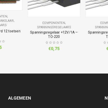
,
NTEN
,
HAKELAAR
,
COMPONENTEN
COM
AARS
SPANNINGSREGELAARS
SPANNI
d 12 toetsen
Spanningsregelaar +12V/1A –
Spanningsre
TO-220
T
5
€
0,75
ALGEMEEN
N