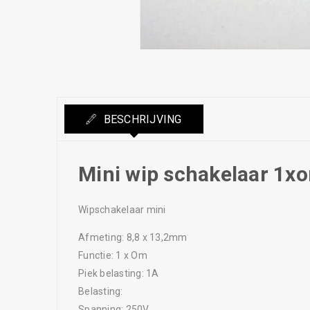
BESCHRIJVING
Mini wip schakelaar 1x
Wipschakelaar mini
Afmeting: 8,8 x 13,2mm
Functie: 1 x Om
Piek belasting: 1A
Belasting:
Spanning: 250V