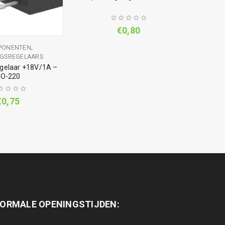
€
0,80
,
PONENTEN
NGSREGELAARS
SP
gelaar +18V/1A –
Span
O-220
€
0,75
ORMALE OPENINGSTIJDEN: