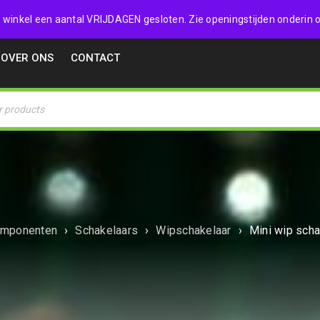
32357
 de winkel een aantal VRIJDAGEN gesloten. Zie openingstijden onderin o
OVER ONS
CONTACT
mponenten
›
Schakelaars
›
Wipschakelaar
›
Mini wip sch