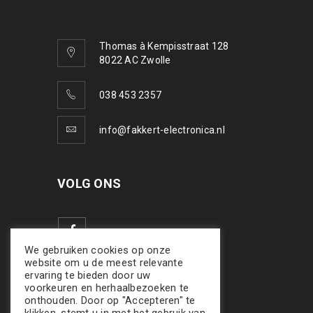
Thomas à Kempisstraat 128
8022 AC Zwolle
038 453 2357
info@fakkert-electronica.nl
VOLG ONS
We gebruiken cookies op onze
website om u de meest relevante
ervaring te bieden door uw
voorkeuren en herhaalbezoeken te
onthouden. Door op "Accepteren" te