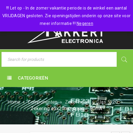
0 items
-
€
0,00
!!! Let op - In de zomer vakantie periode is de winkel een aantal
VRIJDAGEN gesloten. Zie openingstijden onderin op onze site voor
meer informatie !!!
Negeren
CATEGORIEËN
Home
›
Componenten
›
Zekeringen
›
Glas 5x20
›
Zekering ø5x20mm traag – 80mA