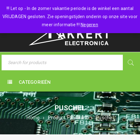
0 items
-
€
0,00
!!! Let op - In de zomer vakantie periode is de winkel een aantal
VRIJDAGEN gesloten. Zie openingstijden onderin op onze site voor
meer informatie !!!
Negeren
CATEGORIEËN
PUSCHEL
Home
›
Product Fabrikant
›
Puschel