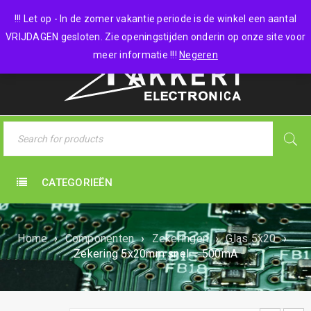
0 items
-
€
0,00
!!! Let op - In de zomer vakantie periode is de winkel een aantal
VRIJDAGEN gesloten. Zie openingstijden onderin op onze site voor
meer informatie !!!
Negeren
CATEGORIEËN
Home
›
Componenten
›
Zekeringen
›
Glas 5x20
›
Zekering 5x20mm snel – 500mA