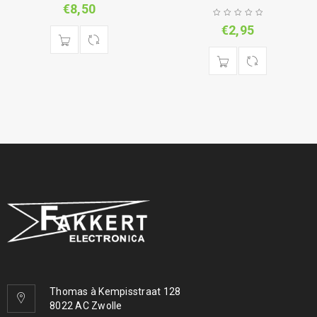
€
8,50
€
2,95
Thomas à Kempisstraat 128
8022 AC Zwolle