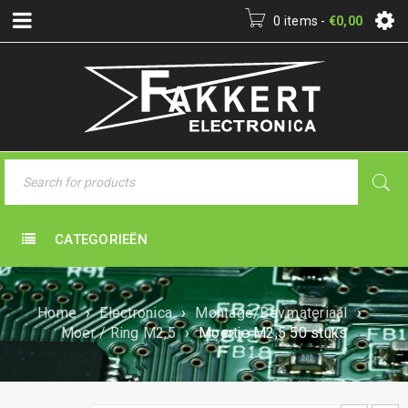
0 items
-
€
0,00
CATEGORIEËN
Home
›
Electronica
›
Montage/Bev.materiaal
›
Moer / Ring M2,5
›
Moertje M2,5 50 stuks