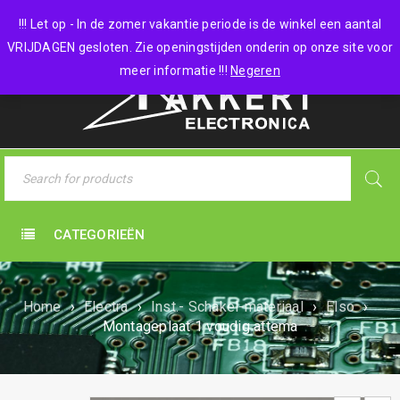
0 items
-
€
0,00
!!! Let op - In de zomer vakantie periode is de winkel een aantal
VRIJDAGEN gesloten. Zie openingstijden onderin op onze site voor
meer informatie !!!
Negeren
CATEGORIEËN
Home
›
Electra
›
Inst.- Schakel-materiaal
›
Elso
›
Montageplaat 1 voudig attema