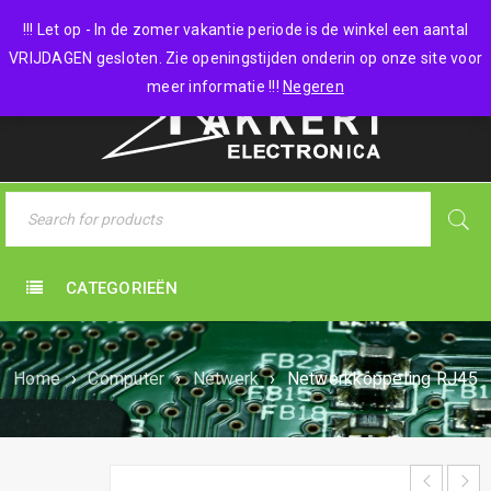
0 items
-
€
0,00
!!! Let op - In de zomer vakantie periode is de winkel een aantal
VRIJDAGEN gesloten. Zie openingstijden onderin op onze site voor
meer informatie !!!
Negeren
CATEGORIEËN
Home
›
Computer
›
Netwerk
›
Netwerkkoppeling RJ45