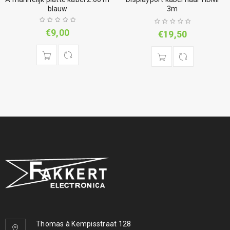
blauw
3m
€
9,00
€
19,50
Thomas à Kempisstraat 128