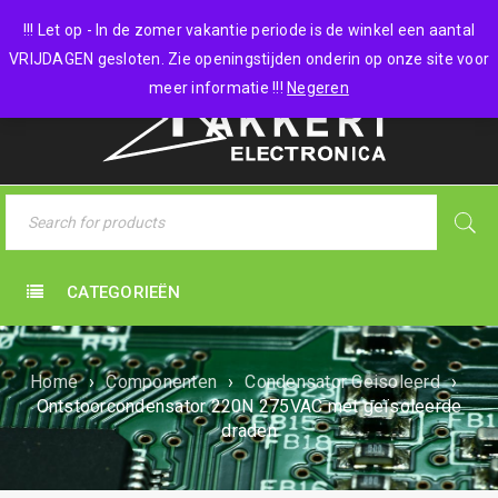
0 items
-
€
0,00
!!! Let op - In de zomer vakantie periode is de winkel een aantal
VRIJDAGEN gesloten. Zie openingstijden onderin op onze site voor
meer informatie !!!
Negeren
CATEGORIEËN
Home
›
Componenten
›
Condensator Geisoleerd
›
Ontstoorcondensator 220N 275VAC met geïsoleerde
draden