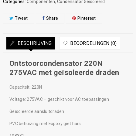
Categories:
Componenten
,
Condensator Geisoleerd
Tweet
Share
Pinterest
BESCHRIJVING
BEOORDELINGEN (0)
Ontstoorcondensator 220N
275VAC met geïsoleerde draden
Capaciteit: 220N
Voltage: 275VAC – geschikt voor AC toepassingen
Geïsoleerde aansluitdraden
PVC behuizing met Expoxy giet hars
108381