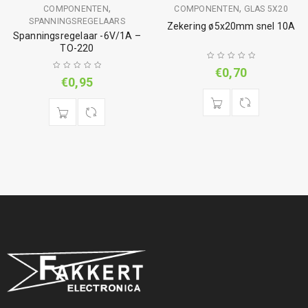
,
,
COMPONENTEN
COMPONENTEN
GLAS 5X20
SPANNINGSREGELAARS
Zekering ø5x20mm snel 10A
Spanningsregelaar -6V/1A –
TO-220
€
0,70
€
0,95