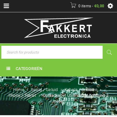
0 items
-
€
0,00
CATEGORIEËN
Home
›
Beeld / Geluid
›
Kabels / Snoeren
›
Phone / Tablet
›
Oplaadkabel USB-c naar lightning 2
meter