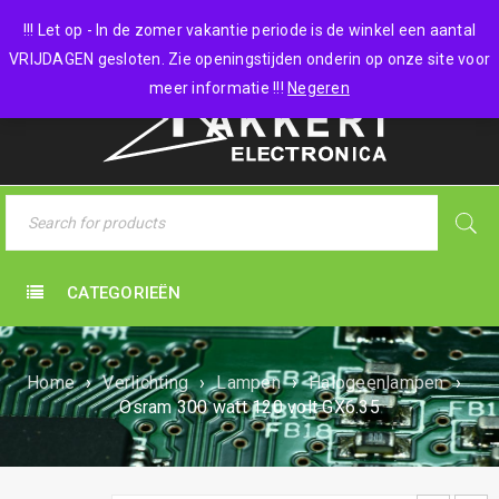
0 items
-
€
0,00
!!! Let op - In de zomer vakantie periode is de winkel een aantal
VRIJDAGEN gesloten. Zie openingstijden onderin op onze site voor
meer informatie !!!
Negeren
CATEGORIEËN
Home
›
Verlichting
›
Lampen
›
Halogeenlampen
›
Osram 300 watt 120 volt GX6.35