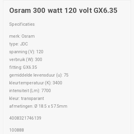
Osram 300 watt 120 volt GX6.35
Specificaties
merk: Osram
type: JDC
spanning (V): 120
verbruik (W): 300
fitting: GX6.35
gemiddelde levensduur (u): 75
kleurtemperatuur (K): 3400
intensiteit (Lm): 7700
kleur: transparant
afmetingen: Ø 18.5 x 57.5mm
4008321746139
100888