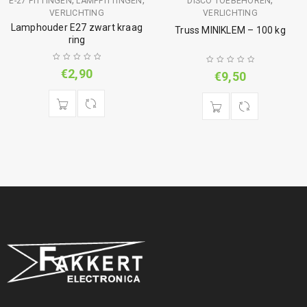
,
,
,
E-27 FITTINGEN
LAMPFITTINGEN
DISCO TOEBEHOREN
VERLICHTING
VERLICHTING
Lamphouder E27 zwart kraag
Truss MINIKLEM – 100 kg
ring
€
2,90
€
9,50