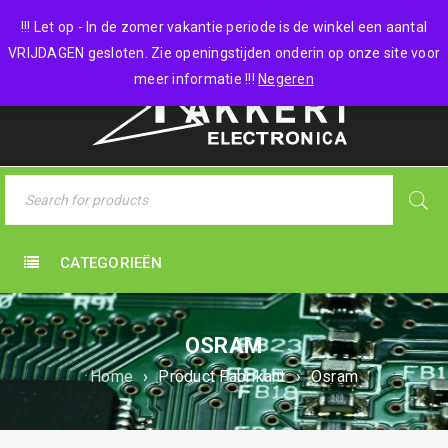
0 items
-
€
0,00
!!! Let op - In de zomer vakantie periode is de winkel een aantal
VRIJDAGEN gesloten. Zie openingstijden onderin op onze site voor
meer informatie !!!
Negeren
CATEGORIEËN
OSRAM
Home
›
Product Fabrikant
›
Osram