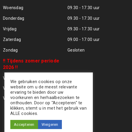
Woensdag
09.30 - 17.30 uur
Donderdag
09.30 - 17.30 uur
Vrijdag
09.30 - 17.30 uur
Zaterdag
09.00 - 17.00 uur
Zondag
Gesloten
!! Tijdens zomer periode
2026 !!
Vrijdag 24 Juli - Gesloten !!
We gebruiken cookies op onze
website om u de meest relevante
Vrijdag 31 Juli - Gesloten !!
ervaring te bieden door uw
voorkeuren en herhaalbezoeken te
Vrijdag 07 Aug - Gesloten !!
onthouden. Door op "Accepteren" te
klikken, stemt u in met het gebruik van
ALLE cookies.
Accepteren
Weigeren