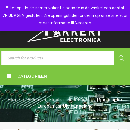
0 items
-
€
0,00
!!! Let op - In de zomer vakantie periode is de winkel een aantal
VRIJDAGEN gesloten. Zie openingstijden onderin op onze site voor
meer informatie !!!
Negeren
CATEGORIEËN
Home
›
Electra
›
Electra Toebehoren
›
Reisadapter
Europa naar UK / Engeland