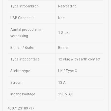
Type stroombron
Netvoeding
USB Connectie
Nee
Aantal producten in
1 Stuks
verpakking
Binnen / Buiten
Binnen
Type stopcontact
1x Plug with earth contact
Stekkertype
UK / Type G
Stroom
13 A
Ingangsvoltage
250 V AC
4007123189717