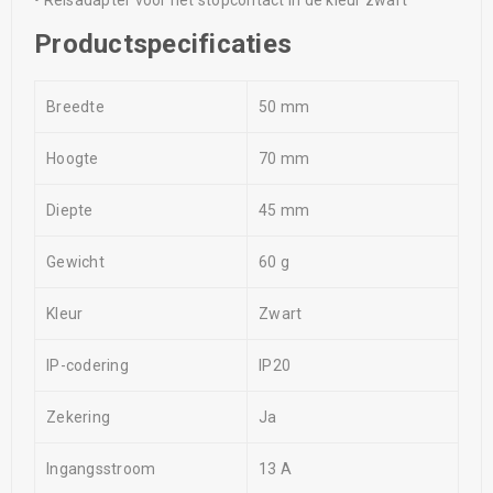
• Reisadapter voor het stopcontact in de kleur zwart
Productspecificaties
Breedte
50 mm
Hoogte
70 mm
Diepte
45 mm
Gewicht
60 g
Kleur
Zwart
IP-codering
IP20
Zekering
Ja
Ingangsstroom
13 A