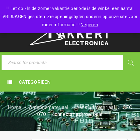
0 items
-
€
0,00
!!! Let op - In de zomer vakantie periode is de winkel een aantal
VRIJDAGEN gesloten. Zie openingstijden onderin op onze site voor
meer informatie !!!
Negeren
CATEGORIEËN
Home
›
Antennemateriaal
›
Aansluitmateriaal
›
SFC
070 F-connector schroefbaar