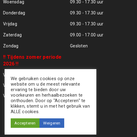
Woensdag
09.30 - 17.30 uur
Donderdag
09.30 - 17.30 uur
Vrijdag
09.30 - 17.30 uur
Zaterdag
09.00 - 17.00 uur
Zondag
Gesloten
!! Tijdens zomer periode
2026 !!
Vrijdag 24 Juli - Gesloten !!
We gebruiken cookies op onze
website om u de meest relevante
Vrijdag 31 Juli - Gesloten !!
ervaring te bieden door uw
voorkeuren en herhaalbezoeken te
Vrijdag 07 Aug - Gesloten !!
onthouden. Door op "Accepteren" te
klikken, stemt u in met het gebruik van
ALLE cookies.
Accepteren
Weigeren