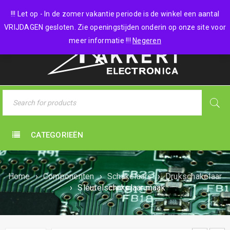
0 items
-
€
0,00
!!! Let op - In de zomer vakantie periode is de winkel een aantal
VRIJDAGEN gesloten. Zie openingstijden onderin op onze site voor
meer informatie !!!
Negeren
CATEGORIEËN
Home
›
Componenten
›
Schakelaars
›
Drukschakelaar
›
Sleutelschakelaar maak