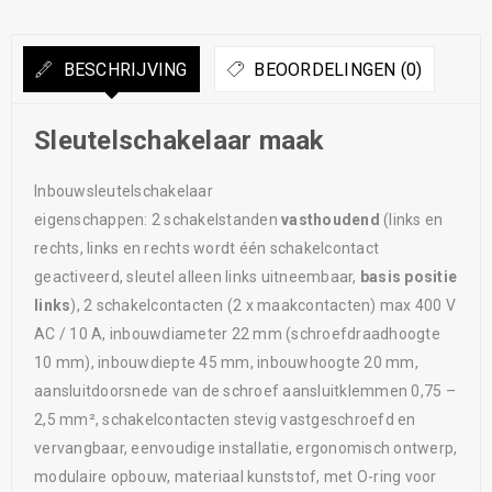
BESCHRIJVING
BEOORDELINGEN (0)
Sleutelschakelaar maak
Inbouwsleutelschakelaar
eigenschappen: 2 schakelstanden
vasthoudend
(links en
rechts, links en rechts wordt één schakelcontact
geactiveerd, sleutel alleen links uitneembaar,
basis positie
links
), 2 schakelcontacten (2 x maakcontacten) max 400 V
AC / 10 A, inbouwdiameter 22 mm (schroefdraadhoogte
10 mm), inbouwdiepte 45 mm, inbouwhoogte 20 mm,
aansluitdoorsnede van de schroef aansluitklemmen 0,75 –
2,5 mm², schakelcontacten stevig vastgeschroefd en
vervangbaar, eenvoudige installatie, ergonomisch ontwerp,
modulaire opbouw, materiaal kunststof, met O-ring voor