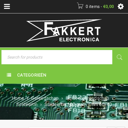
0 items
-
€
0,00
CATEGORIEËN
Home
›
Gereedschap
›
Soldeergereedschap
›
Soldeertin
›
Soldeertin 100 gram 1mm 60/40