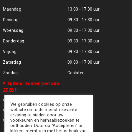
Maandag
13.00 - 17.30 uur
Dinsdag
09.30 - 17.30 uur
Woensdag
09.30 - 17.30 uur
Donderdag
09.30 - 17.30 uur
Vrijdag
09.30 - 17.30 uur
Zaterdag
09.00 - 17.00 uur
Zondag
Gesloten
!! Tijdens zomer periode
2026 !!
Vrijdag 24 Juli - Gesloten !!
We gebruiken cookies op onze
website om u de meest relevante
Vrijdag 31 Juli - Gesloten !!
ervaring te bieden door uw
voorkeuren en herhaalbezoeken te
Vrijdag 07 Aug - Gesloten !!
onthouden. Door op "Accepteren" te
klikken, stemt u in met het gebruik van