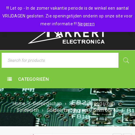
0 items
-
€
0,00
!!! Let op - In de zomer vakantie periode is de winkel een aantal
VRIJDAGEN gesloten. Zie openingstijden onderin op onze site voor
meer informatie !!!
Negeren
CATEGORIEËN
Home
›
Gereedschap
›
Soldeergereedschap
›
Soldeertin
›
Soldeertin 50 gram 0.5mm 60/40