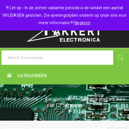
0 items
-
€
0,00
!!! Let op - In de zomer vakantie periode is de winkel een aantal
VRIJDAGEN gesloten. Zie openingstijden onderin op onze site voor
meer informatie !!!
Negeren
CATEGORIEËN
Home
›
Electra
›
Aansluitsnoer
›
Stroomkabel wit euro
plat C7 5.0 meter