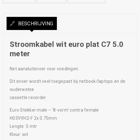
BESCHRIJVING
Stroomkabel wit euro plat C7 5.0
meter
Net aansluitsnoer voor voedingen.
Dit snoer wordt veel toegepast bij netbook/laptops en de
ouderwetse
cassette recorder
Euro Stekker male – ‘8-vorm’ contra female
H03VVH2-F 2x 0.75mm
Lengte: 5 mtr
Kleur: wit